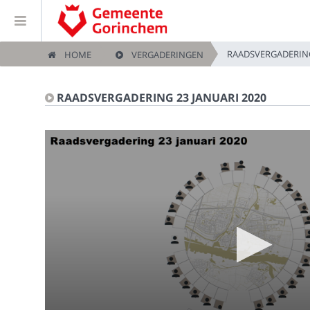
RAADSVERGADERING
HOME
VERGADERINGEN
Home
RAADSVERGADERING 23 JANUARI 2020
Vergaderingen
Live vergaderingen
Categorieën
Kijklijst
Zoeken