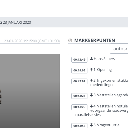
 23 JANUARI 2020
MARKEERPUNTEN
23-01-2020 19:15:00 (GMT +01:00)
autoscr
Hans Sepers
00:13:49
1. Opening
00:19:02
2. Ingekomen stukke
00:43:02
mededelingen
3. Vaststellen agend
00:43:21
4. Vaststellen notul
00:43:29
voorgaande raadsver
en parallelsessies
5. Vragenuurtje
00:43:56