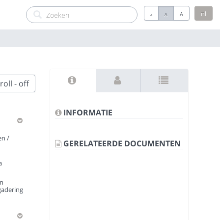
nl
A
A
A
oll - off
INFORMATIE
n /
GERELATEERDE DOCUMENTEN
a
en
gadering