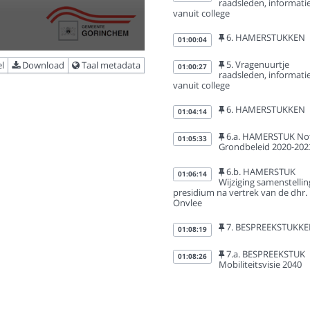
raadsleden, informati
vanuit college
6. HAMERSTUKKEN
01:00:04
5. Vragenuurtje
l
Download
Taal metadata
01:00:27
raadsleden, informati
vanuit college
6. HAMERSTUKKEN
01:04:14
6.a. HAMERSTUK No
01:05:33
Grondbeleid 2020-202
6.b. HAMERSTUK
01:06:14
Wijziging samenstellin
presidium na vertrek van de dhr.
Onvlee
7. BESPREEKSTUKK
01:08:19
7.a. BESPREEKSTUK
01:08:26
Mobiliteitsvisie 2040
A1 Mobiliteitsvisie
02:08:23
Gorinchem 2040 - 'Een
brug te ver'