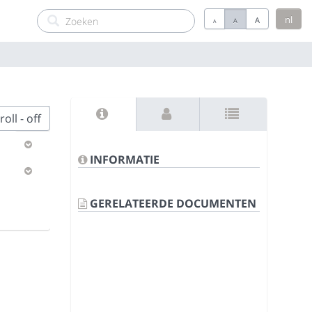
nl
A
A
A
oll - off
INFORMATIE
GERELATEERDE DOCUMENTEN