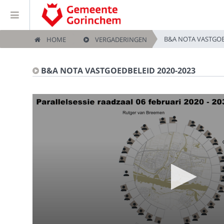
B&A NOTA VASTGOE
HOME
VERGADERINGEN
Home
B&A NOTA VASTGOEDBELEID 2020-2023
Vergaderingen
Live vergaderingen
Categorieën
Kijklijst
Zoeken